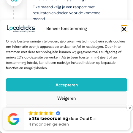
Elke maand krijg je een rapport met
resultaten en doelen voor de komende
maand.
Beheer toestemming
Om de beste ervaringen te bieden, gebruiken wij technologieën zoals cookies
om informatie over je apparaat op te slaan en/of te raadplegen. Door in te
stemmen met deze technologieën kunnen wij gegevens zoals surfgedrag of
Vraag eerst je
gratis
groeianalyse aan
unieke ID's op deze site verwerken. Als je geen toestemming geeft of uw
toestemming intrekt, kan dit een nadelige invloed hebben op bepaalde
functies en mogelijkheden.
Start met een gratis groeiscan
Accepteren
Weigeren
Bekijk voorkeuren
5 Sterbeoordeling
door
Linda Linda
4 maanden geleden
Cookiebeleid
Disclaimer privacy policy