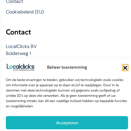
Contact
Cookiebeleid (EU)
Contact
LocalClicks BV
Bolderweg 1
1332 AX Almere
Beheer toestemming
085 876 9858
Om de beste ervaringen te bieden, gebruiken wij technologieën zoals cookies
info@localclicks.nl
om informatie over je apparaat op te slaan en/of te raadplegen. Door in te
stemmen met deze technologieën kunnen wij gegevens zoals surfgedrag of
unieke ID's op deze site verwerken. Als je geen toestemming geeft of uw
Volg ons op:
toestemming intrekt, kan dit een nadelige invloed hebben op bepaalde functies
en mogelijkheden.
Copyright 2026 Localclicks | All
Disclaimer &
Algemene
Right Reserved.
Privacy Policy
voorwaarden
Accepteren