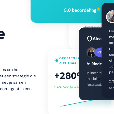
5.0 beoordeling
Mo jo Restaurant
LocalClicks denkt me
en versterkt onze on
e
Professioneel en be
Lo
Alcanside
ma
Eigenaar Mo jo Restau
st
+370%
re
GROEI IN LOKALE
sn
Ai Modellen
ZICHTBAARHEID
ef
zi
alles om het
+280%
In korte tijd zi
pe
t een strategie die
modellen zoals 
resultaat.
 met je samen,
5.6%
Vorige week
I.
vooruitgaat in een
Sa