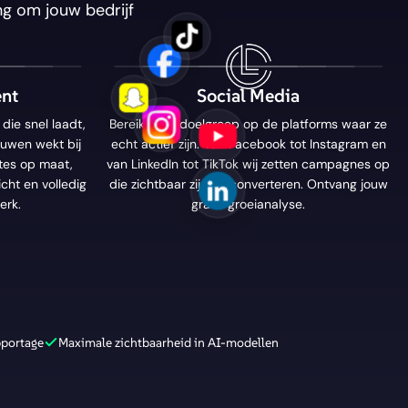
ng om jouw bedrijf
nt
Social Media
die snel laadt,
Bereik jouw doelgroep op de platforms waar ze
ouwen wekt bij
echt actief zijn. Van Facebook tot Instagram en
tes op maat,
van LinkedIn tot TikTok wij zetten campagnes op
icht en volledig
die zichtbaar zijn en converteren. Ontvang jouw
erk.
gratis groeianalyse.
pportage
Maximale zichtbaarheid in AI-modellen