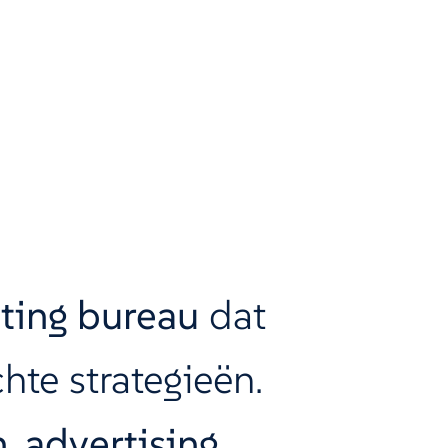
ting bureau
dat
hte strategieën.
n
,
advertising