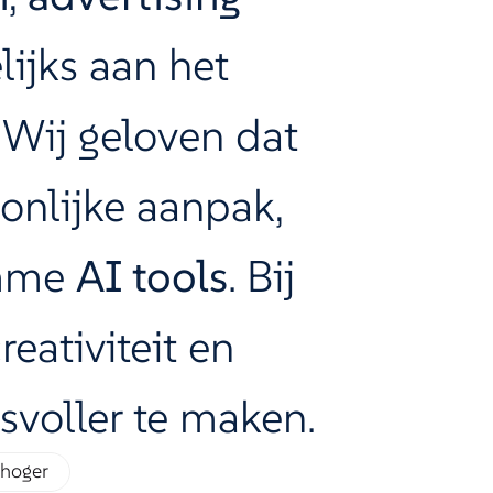
ijks aan het
.
Wij geloven dat
onlijke aanpak,
imme
AI tools
.
Bij
eativiteit en
svoller te maken.
 hoger