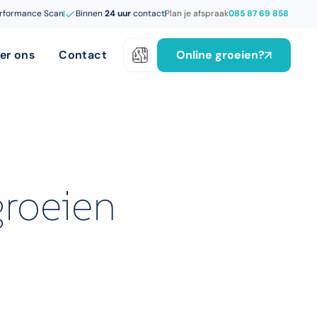
rformance Scan
Binnen
24 uur
contact
Plan je afspraak
085 87 69 858
Online groeien?
er ons
Contact
roeien