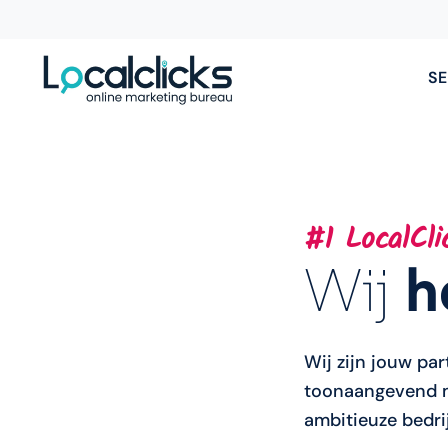
SE
#1 LocalCli
Wij
h
Wij zijn jouw par
toonaangevend m
ambitieuze bedri