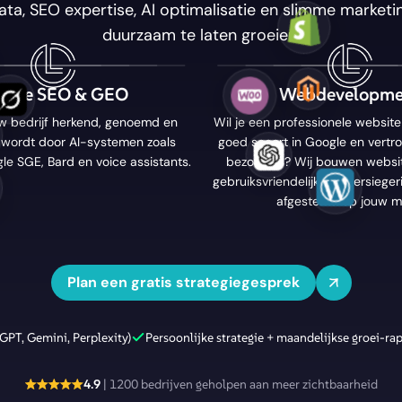
ta, SEO expertise, AI optimalisatie en slimme marketi
duurzaam te laten groeien.
ogle SEO & GEO
Webdevelopme
uw bedrijf herkend, genoemd en
Wil je een professionele website 
wordt door AI-systemen zoals
goed scoort in Google en vertr
e SGE, Bard en voice assistants.
bezoekers? Wij bouwen websi
gebruiksvriendelijk, conversieger
afgestemd op jouw m
Plan een gratis strategiegesprek
GPT, Gemini, Perplexity)
Persoonlijke strategie + maandelijkse groei-ra
4.9
| 1200 bedrijven geholpen aan meer zichtbaarheid