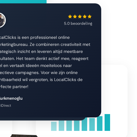
s
e, levert snel resultaat
5.0 beoordeling
line zichtbaarheid.
trouwbaar...een aanrader!
4.9
calClicks is een professioneel online
rketingbureau. Ze combineren creativiteit met
rants
rategisch inzicht en leveren altijd meetbare
sultaten. Het team denkt actief mee, reageert
109
el en vertaalt ideeën moeiteloos naar
GEO AI MODELLEN
fectieve campagnes. Voor wie zijn online
5 ★
chtbaarheid wil vergroten, is LocalClicks de
Top 3
jn we goed zichtbaar geworden in AI-
4 ★
rfecte partner!
ChatGPT en Gemini, met direct
3 ★
2 ★
+300%
hogere zichtbaarheid
 Turkmenoglu
1 ★
niDirect