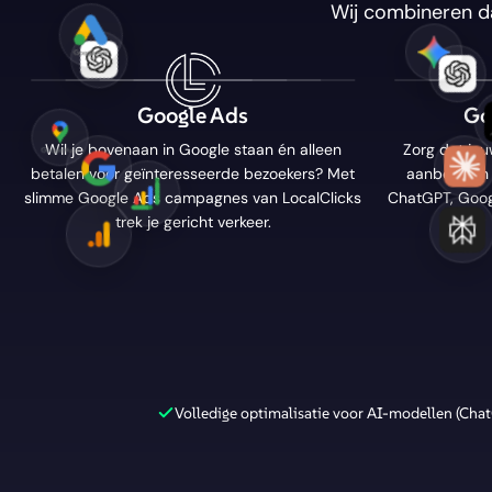
Wij combineren da
Google Ads
Go
Wil je bovenaan in Google staan én alleen
Zorg dat jo
betalen voor geïnteresseerde bezoekers? Met
aanbevolen 
slimme Google Ads campagnes van LocalClicks
ChatGPT, Googl
trek je gericht verkeer.
Volledige optimalisatie voor AI-modellen (Chat