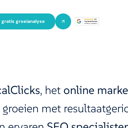
gratis groeianalyse
Klik om statistieken cookies te accepteren en
deze inhoud in te schakelen
alClicks
, het
online marke
 groeien met resultaatgeric
n ervaren
SEO specialiste