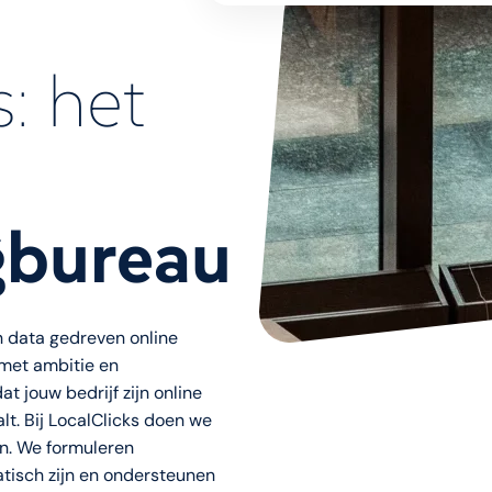
s: het
gbureau
n data gedreven online
met ambitie en
 jouw bedrijf zijn online
lt. Bij LocalClicks doen we
en. We formuleren
atisch zijn en ondersteunen