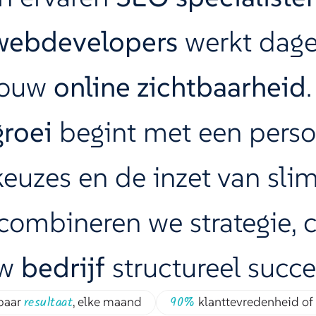
webdevelopers
werkt dagel
 jouw
online zichtbaarheid
groei
begint met een perso
keuzes en de inzet van sl
combineren we strategie, cr
uw
bedrijf
structureel succe
resultaat
90%
baar
, elke maand
klanttevredenheid of