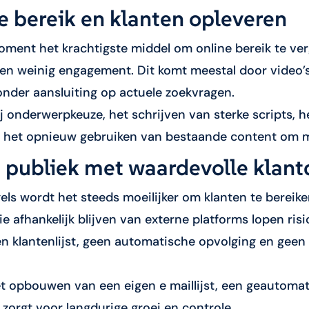
ie bereik en klanten opleveren
moment het krachtigste middel om online bereik te ver
en weinig engagement. Dit komt meestal door video’s
onder aansluiting op actuele zoekvragen.
j onderwerpkeuze, het schrijven van sterke scripts, h
 het opnieuw gebruiken van bestaande content om ma
 publiek met waardevolle klant
ls wordt het steeds moeilijker om klanten te bereike
e afhankelijk blijven van externe platforms lopen risi
n klantenlijst, geen automatische opvolging en gee
et opbouwen van een eigen e maillijst, een geautoma
zorgt voor langdurige groei en controle.