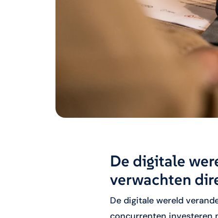
De digitale wer
verwachten dir
De digitale wereld verand
concurrenten investeren m