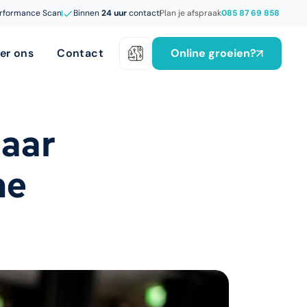
rformance Scan
Binnen
24 uur
contact
Plan je afspraak
085 87 69 858
Online groeien?
er ons
Contact
jaar
ne