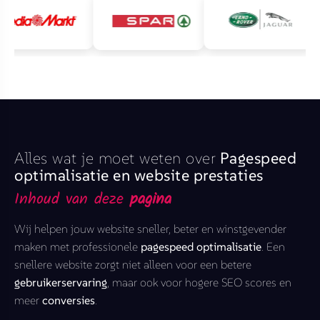
Alles wat je moet weten over
Pagespeed
optimalisatie en website prestaties
Inhoud van deze
pagina
Wij helpen jouw website sneller, beter en winstgevender
maken met professionele
pagespeed optimalisatie
. Een
snellere website zorgt niet alleen voor een betere
gebruikerservaring
, maar ook voor hogere SEO scores en
meer
conversies
.