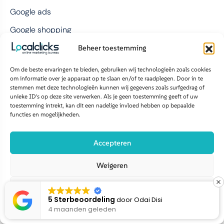
Google ads
Google shopping
Google remarketing
Beheer toestemming
Display adverteren
Om de beste ervaringen te bieden, gebruiken wij technologieën zoals cookies
om informatie over je apparaat op te slaan en/of te raadplegen. Door in te
Video marketing
stemmen met deze technologieën kunnen wij gegevens zoals surfgedrag of
unieke ID's op deze site verwerken. Als je geen toestemming geeft of uw
toestemming intrekt, kan dit een nadelige invloed hebben op bepaalde
Social Media Grow
functies en mogelijkheden.
Social media adverteren
Accepteren
TikTok adverteren
Weigeren
Instagram adverteren
Bekijk voorkeuren
YouTube adverteren
5 Sterbeoordeling
door
Linda Linda
4 maanden geleden
Cookiebeleid
Disclaimer privacy policy
Facebook adverteren