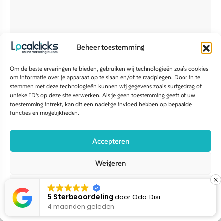
Beheer toestemming
Om de beste ervaringen te bieden, gebruiken wij technologieën zoals cookies
drie stappen
Groei in
.
om informatie over je apparaat op te slaan en/of te raadplegen. Door in te
stemmen met deze technologieën kunnen wij gegevens zoals surfgedrag of
Zo werkt het
unieke ID's op deze site verwerken. Als je geen toestemming geeft of uw
toestemming intrekt, kan dit een nadelige invloed hebben op bepaalde
functies en mogelijkheden.
Accepteren
Weigeren
Zo maken wij jouw merk
Bekijk voorkeuren
zichtbaar
in Google én
5 Sterbeoordeling
door
Linda Linda
4 maanden geleden
Cookiebeleid
Disclaimer privacy policy
AI modellen