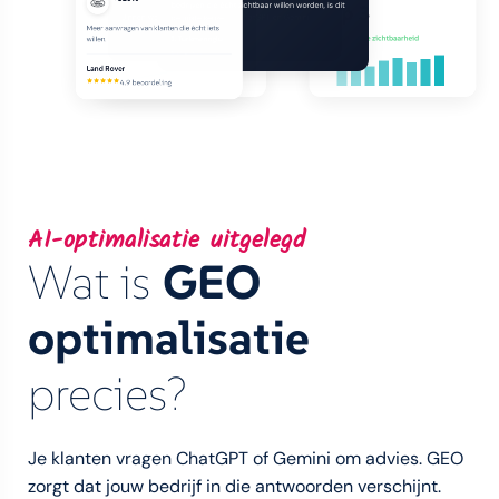
+310%
AI-zichtbaarheid
de juiste keuze.
+280%
Top 3
Binnen weken verschenen we in ChatGPT en Gemini.
I. Turkmenoglu
Meer aanvragen van klanten die écht iets
Klanten vinden ons nu vanzelf.
SaniDirect
willen.
5.6%
Vorige week
+300%
hogere zichtbaarheid
Land Rover
4.9 beoordeling
AI-optimalisatie uitgelegd
Wat is
GEO
optimalisatie
precies?
Je klanten vragen ChatGPT of Gemini om advies. GEO
zorgt dat jouw bedrijf in die antwoorden verschijnt.