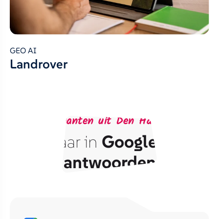
GEO AI
Landrover
Bereik klanten uit Den Haag via AI
Vindbaar in
Google
én
AI
antwoorden