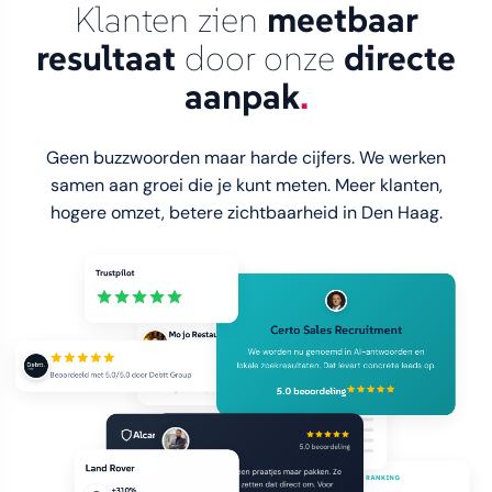
Klanten zien
meetbaar
resultaat
door onze
directe
aanpak
.
Geen buzzwoorden maar harde cijfers. We werken
samen aan groei die je kunt meten. Meer klanten,
hogere omzet, betere zichtbaarheid in Den Haag.
Trustpilot
Mo jo Restaurants
Certo Sales Recruitment
4.9
Snel schakelen, snel resultaat. Ze weten wat ze
We worden nu genoemd in AI-antwoorden en
doen.
lokale zoekresultaten. Dat levert concrete leads op.
Beoordeeld met 5.0/5.0 door Debtt Group
109
Eigenaar Mo jo Restaurants
5.0 beoordeling
5 ★
4 ★
3 ★
2 ★
5.0 beoordeling
Alcanside
1 ★
LocalClicks levert geen praatjes maar pakken. Ze
Land Rover
+370%
weten wat werkt en zetten dat direct om. Voor
bedrijven die écht zichtbaar willen worden, is dit
LOKALE ZICHTBAARHEID DEN HAAG
AI-MODEL RANKING