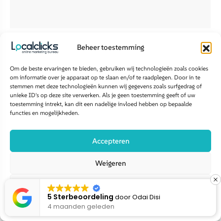
Beheer toestemming
drie stappen
Groei in
.
Om de beste ervaringen te bieden, gebruiken wij technologieën zoals cookies
Zo werkt het
om informatie over je apparaat op te slaan en/of te raadplegen. Door in te
stemmen met deze technologieën kunnen wij gegevens zoals surfgedrag of
unieke ID's op deze site verwerken. Als je geen toestemming geeft of uw
toestemming intrekt, kan dit een nadelige invloed hebben op bepaalde
functies en mogelijkheden.
Accepteren
Zo maken wij jouw merk
Weigeren
zichtbaar
in Google én
Bekijk voorkeuren
5 Sterbeoordeling
door
Linda Linda
AI-modellen
4 maanden geleden
Cookiebeleid
Disclaimer privacy policy