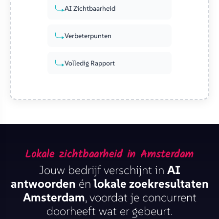
AI Zichtbaarheid
Verbeterpunten
Volledig Rapport
Lokale zichtbaarheid in Amsterdam
Jouw bedrijf verschijnt in
AI
antwoorden
én
lokale zoekresultaten
Amsterdam
, voordat je concurrent
doorheeft wat er gebeurt.