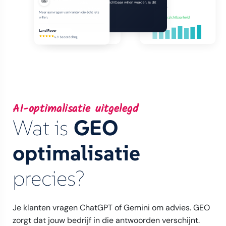
AI-zichtbaarheid
+310%
de juiste keuze.
+280%
Top 3
Binnen weken verschenen we in ChatGPT en Gemini.
I. Turkmenoglu
Meer aanvragen van klanten die écht iets
Klanten vinden ons nu vanzelf.
SaniDirect
5.6%
Vorige week
+300%
hogere zichtbaarheid
willen.
Land Rover
4.9 beoordeling
AI-optimalisatie uitgelegd
Wat is
GEO
optimalisatie
precies?
Je klanten vragen ChatGPT of Gemini om advies. GEO
zorgt dat jouw bedrijf in die antwoorden verschijnt.