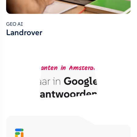
GEO AI
Landrover
Bereik klanten in Amsterdam via AI
Vindbaar in
Google
én
AI
antwoorden