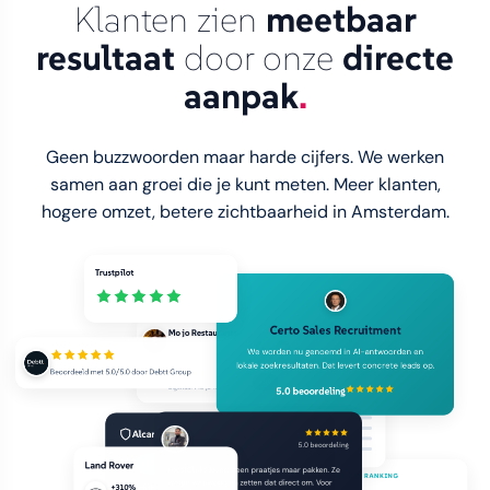
Klanten zien
meetbaar
resultaat
door onze
directe
aanpak
.
Geen buzzwoorden maar harde cijfers. We werken
samen aan groei die je kunt meten. Meer klanten,
hogere omzet, betere zichtbaarheid in Amsterdam.
Trustpilot
Certo Sales Recruitment
Mo jo Restaurants
4.9
Snel schakelen, snel resultaat. Ze weten wat ze
We worden nu genoemd in AI-antwoorden en
doen.
lokale zoekresultaten. Dat levert concrete leads op.
Beoordeeld met 5.0/5.0 door Debtt Group
109
Eigenaar Mo jo Restaurants
5.0 beoordeling
5 ★
4 ★
3 ★
2 ★
5.0 beoordeling
Alcanside
1 ★
LocalClicks levert geen praatjes maar pakken. Ze
+370%
weten wat werkt en zetten dat direct om. Voor
Land Rover
LOKALE ZICHTBAARHEID
AI-MODEL RANKING
bedrijven die écht zichtbaar willen worden, is dit
AMSTERDAM