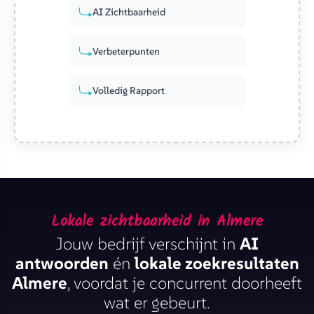
AI Zichtbaarheid
Verbeterpunten
Volledig Rapport
Lokale zichtbaarheid in Almere
Jouw bedrijf verschijnt in
AI
antwoorden
én
lokale zoekresultaten
Almere
, voordat je concurrent doorheeft
wat er gebeurt.