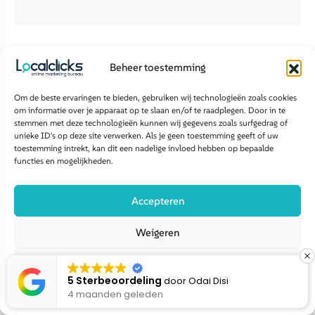
Beheer toestemming
drie stappen
Groei in
.
Zo werkt het
Om de beste ervaringen te bieden, gebruiken wij technologieën zoals cookies
om informatie over je apparaat op te slaan en/of te raadplegen. Door in te
stemmen met deze technologieën kunnen wij gegevens zoals surfgedrag of
unieke ID's op deze site verwerken. Als je geen toestemming geeft of uw
toestemming intrekt, kan dit een nadelige invloed hebben op bepaalde
functies en mogelijkheden.
Accepteren
Zo maken wij jouw merk
Weigeren
zichtbaar
in Google én
Bekijk voorkeuren
AI modellen
5 Sterbeoordeling
door
Linda Linda
4 maanden geleden
Cookiebeleid
Disclaimer privacy policy