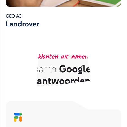
GEO AI
Landrover
Bereik klanten uit Almere via AI
Vindbaar in
Google
én
AI
antwoorden