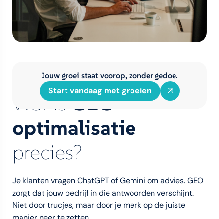
Jouw groei staat voorop, zonder gedoe.
AI optimalisatie uitgelegd
Start vandaag met groeien
Wat is
GEO
optimalisatie
precies?
Je klanten vragen ChatGPT of Gemini om advies. GEO
zorgt dat jouw bedrijf in die antwoorden verschijnt.
Niet door trucjes, maar door je merk op de juiste
manier neer te zetten.