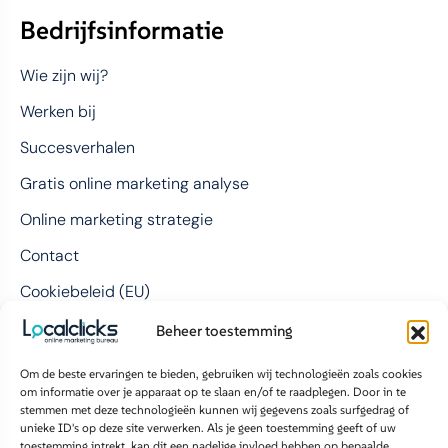
Bedrijfsinformatie
Wie zijn wij?
Werken bij
Succesverhalen
Gratis online marketing analyse
Online marketing strategie
Contact
Cookiebeleid (EU)
Beheer toestemming
Contact
Om de beste ervaringen te bieden, gebruiken wij technologieën zoals cookies
om informatie over je apparaat op te slaan en/of te raadplegen. Door in te
LocalClicks BV
stemmen met deze technologieën kunnen wij gegevens zoals surfgedrag of
unieke ID's op deze site verwerken. Als je geen toestemming geeft of uw
Bolderweg 1
toestemming intrekt, kan dit een nadelige invloed hebben op bepaalde