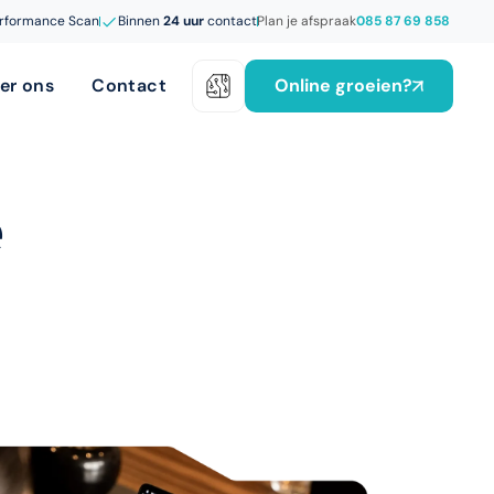
rformance Scan
Binnen
24 uur
contact
Plan je afspraak
085 87 69 858
Online groeien?
er ons
Contact
e