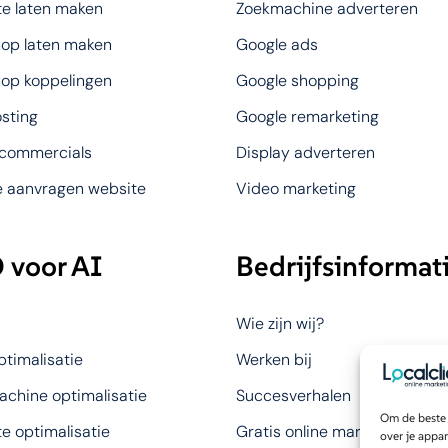
e laten maken
Zoekmachine adverteren
op laten maken
Google ads
op koppelingen
Google shopping
sting
Google remarketing
 commercials
Display adverteren
e aanvragen website
Video marketing
 voor AI
Bedrijfsinformat
Wie zijn wij?
timalisatie
Werken bij
chine optimalisatie
Succesverhalen
Om de beste 
e optimalisatie
Gratis online marketing anal
over je appa