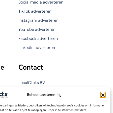
Social media adverteren
TikTok adverteren
Instagram adverteren
YouTube adverteren
Facebook adverteren
LinkedIn adverteren
ie
Contact
LocalClicks BV
Bolderweg 1
Beheer toestemming
1332 AX Almere
ervaringen te bieden, gebruiken wij technologieën zoals cookies om informatie
yse
085 876 9858
raat op te slaan en/of te raadplegen. Door in te stemmen met deze