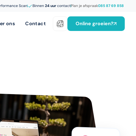
rformance Scan
Binnen
24 uur
contact
Plan je afspraak
085 87 69 858
Online groeien?
er ons
Contact