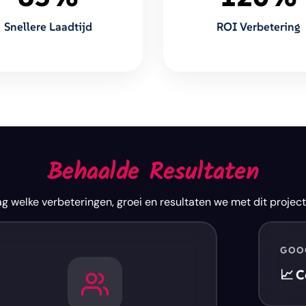
Snellere Laadtijd
ROI Verbetering
Behaalde Resultaten
lag welke
verbeteringen
,
groei
en
resultaten
we met dit project
GOO
📈 