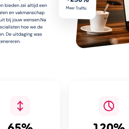
+250%
n bieden zei altijd een
Meer Traffic
ialen en vakmanschap
luit bij jouw wensen.Na
ecialisten hoe we de
n. De uitdaging was
genereren.
65%
120%