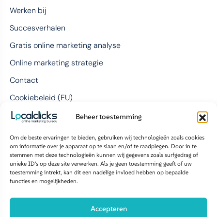
Werken bij
Succesverhalen
Gratis online marketing analyse
Online marketing strategie
Contact
Cookiebeleid (EU)
Beheer toestemming
Contact
Om de beste ervaringen te bieden, gebruiken wij technologieën zoals cookies
om informatie over je apparaat op te slaan en/of te raadplegen. Door in te
LocalClicks BV
stemmen met deze technologieën kunnen wij gegevens zoals surfgedrag of
unieke ID's op deze site verwerken. Als je geen toestemming geeft of uw
Bolderweg 1
toestemming intrekt, kan dit een nadelige invloed hebben op bepaalde
1332 AX Almere
functies en mogelijkheden.
085 876 9858
Accepteren
info@localclicks.nl