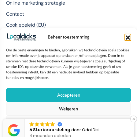
Online marketing strategie
Contact
Cookiebeleid (EU)
Beheer toestemming
Contact
Om de beste ervaringen te bieden, gebruiken wij technologieën zoals cookies
om informatie over je apparaat op te slaan en/of te raadplegen. Door in te
LocalClicks BV
stemmen met deze technologieën kunnen wij gegevens zoals surfgedrag of
unieke ID's op deze site verwerken. Als je geen toestemming geeft of uw
Bolderweg 1
toestemming intrekt, kan dit een nadelige invloed hebben op bepaalde
1332 AX Almere
functies en mogelijkheden.
085 876 9858
Accepteren
info@localclicks.nl
Weigeren
Volg ons op:
Bekijk voorkeuren
Copyright 2026 Localclicks | All
Disclaimer &
Algemene
5 Sterbeoordeling
door
Odai Disi
4 maanden geleden
Right Reserved.
Privacy Policy
voorwaarden
Cookiebeleid
Disclaimer privacy policy